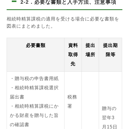
2-2．必要な書類と入手方法、注意事項
相続時精算課税の適用を受ける場合に必要な書類を
図表にまとめました。
必要書類
資料
提出
提出期
取得
場所
限等
先
・贈与税の申告書用紙
・相続時精算課税選択
届出書
税務
・相続時精算課税にか
署
贈与の
かる財産を贈与した旨
翌年3
の確認書
月15日