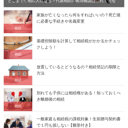
どこまでが相続人になる？代襲相続の範囲確認はこれで完璧
家族が亡くなったら何をすればいいの？死亡後
に必要な手続きや名義変更
相続
基礎控除額を計算して相続税がかかるかチェッ
クしよう！
相続
放置しているとどうなるの？相続登記の期限と
方法
相続
別れても子供には相続権がある！知っておくべ
き離婚後の相続
相続
一般家庭も相続税の課税対象！生前贈与契約書
で１円も損しない【雛形付き】