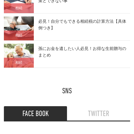
策とできない事
相続
必見！自分でもできる相続税の計算方法【具体
例つき】
相続
孫にお金を遺したい人必見！お得な生前贈与の
まとめ
相続
SNS
FACE BOOK
TWITTER