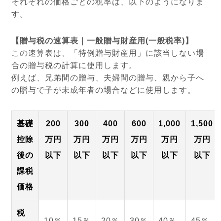
それぞれの価格ごとの税率は、以下のようになりま
す。
【贈与税の速算表｜一般贈与財産用(一般税率)】
この速算表は、「特例贈与財産用」に該当しない場
合の贈与税の計算に使用します。
例えば、兄弟間の贈与、夫婦間の贈与、親から子へ
の贈与で子が未成年者の場合などに使用します。
基礎
200
300
400
600
1,000
1,500
控除
万円
万円
万円
万円
万円
万円
後の
以下
以下
以下
以下
以下
以下
課税
価格
税
10％
15％
20％
30％
40％
45％