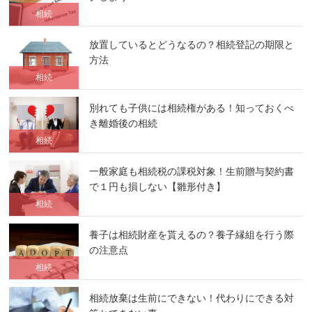
相続
放置しているとどうなるの？相続登記の期限と
方法
相続
別れても子供には相続権がある！知っておくべ
き離婚後の相続
相続
一般家庭も相続税の課税対象！生前贈与契約書
で１円も損しない【雛形付き】
相続
養子は相続財産を貰えるの？養子縁組を行う際
の注意点
相続
相続放棄は生前にできない！代わりにできる対