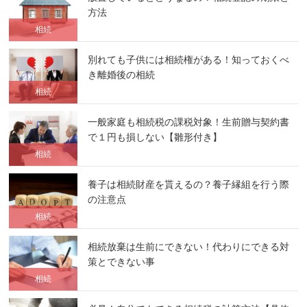
方法
相続
別れても子供には相続権がある！知っておくべ
き離婚後の相続
相続
一般家庭も相続税の課税対象！生前贈与契約書
で１円も損しない【雛形付き】
相続
養子は相続財産を貰えるの？養子縁組を行う際
の注意点
相続
相続放棄は生前にできない！代わりにできる対
策とできない事
相続