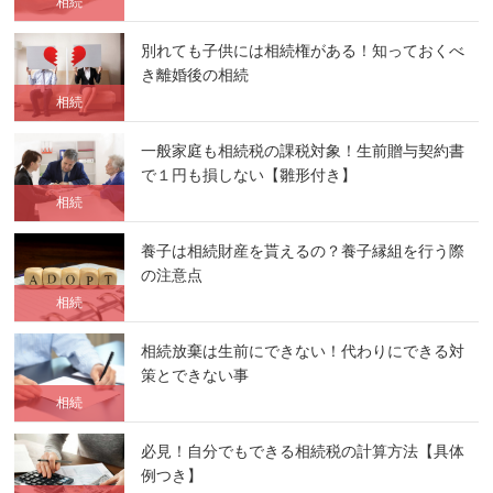
相続
別れても子供には相続権がある！知っておくべ
き離婚後の相続
相続
一般家庭も相続税の課税対象！生前贈与契約書
で１円も損しない【雛形付き】
相続
養子は相続財産を貰えるの？養子縁組を行う際
の注意点
相続
相続放棄は生前にできない！代わりにできる対
策とできない事
相続
必見！自分でもできる相続税の計算方法【具体
例つき】