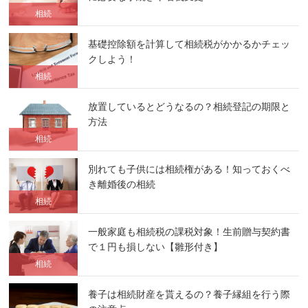
相続
基礎控除額を計算して相続税がかかるかチェッ
クしよう！
相続
放置しているとどうなるの？相続登記の期限と
方法
相続
別れても子供には相続権がある！知っておくべ
き離婚後の相続
相続
一般家庭も相続税の課税対象！生前贈与契約書
で１円も損しない【雛形付き】
相続
養子は相続財産を貰えるの？養子縁組を行う際